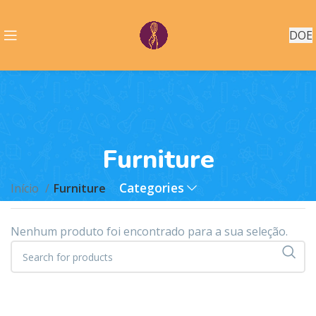
DOE
Furniture
Categories
Início
Furniture
Nenhum produto foi encontrado para a sua seleção.