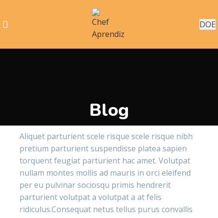
DOE
Blog
Aliquet parturient scele risque scele risque nibh
pretium parturient suspendisse platea sapien
torquent feugiat parturient hac amet. Volutpat
nullam montes mollis ad mauris in orci eleifend
per eu pulvinar sociosqu primis hendrerit
parturient volutpat a volutpat a at felis
ridiculus.
Consequat netus tellus purus convallis